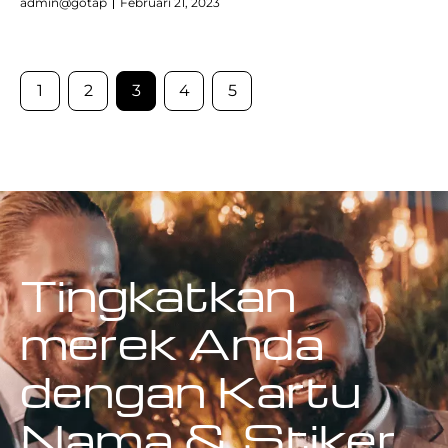
admin@gotap
Februari 21, 2023
1
2
3
4
5
Tingkatkan
merek Anda
dengan Kartu
Nama & Stiker